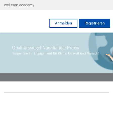
Skip to main content
weLearn.academy
Anmelden
Registrieren